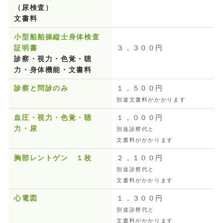
（尿検査）
文書料
小型船舶操縦士身体検査
証明書
３，３００円
診察・視力・色覚・聴
力・身体機能・文書料
診察と問診のみ
１，５００円
別途文書料がかかります
血圧・視力・色覚・聴
１，０００円
力・尿
別途診察代と
文書料が
かかります
胸部レントゲン １枚
２，１００円
別途診察代と
文書料が
かかります
心電図
１，３００円
別途診察代と
文書料が
かかります