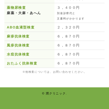
薬物尿検査
３，４００円
麻薬・大麻・あへん
別途診察代と
文書料が
かかります
ABO血液型検査
２，３２０円
麻疹抗体検査
６，８７０円
風疹抗体検査
６，８７０円
水痘抗体検査
６，８７０円
おたふく抗体検査
６，８７０円
※他検査については、お問い合わせください。
©
潤クリニック.