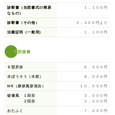
診断書（当院書式の簡易
１，１００円
なもの）
診断書（その他）
３，３００円より
治癒証明（一般用)
１，１００円
予防接種
Ｂ型肝炎
６，０００円
水ぼうそう（水痘）
８，０００円
MR（麻疹風疹混合）
１０，０００円
破傷風 １回目
３，０００円
２回目
２，０００円
おたふく
７，０００円